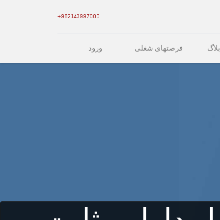
982143997000+
بلاگ
فرصتهای شغلی
ورود
ار دارایی ثابت