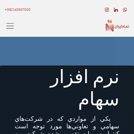
982143997000+
نرم افزار
سهام
يكي از مواردي كه در شركت‌هاي
سهامي و تعاوني‌ها مورد توجه است
كنترل سرمايه تقسيم شده شركت بين