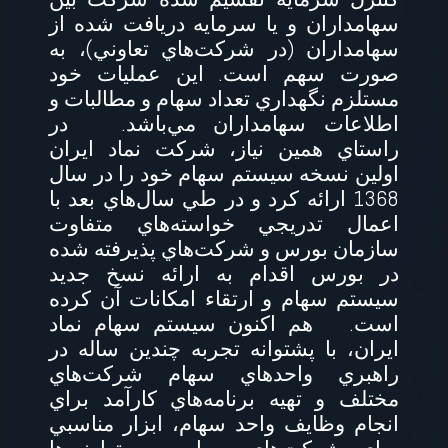
سهامداران و يا سرمايه دريافت شده از
سهامداران (در شركت‌هاي تعاوني)، به
صورت سهم است. اين عمليات خود
مستلزم نگهداري تعداد سهام و مطالبات و
اطلاعات سهامداران مي‌باشد.
در
راستاي همين نياز، شركت نماد ايران
اولين نسخه سيستم سهام خود را در سال
1368 ارائه كرد و در طي سال‌هاي بعد با
اعمال تدريجي خواسته‌هاي متفاوت
سازمان بورس و شركت‌هاي پذيرفته شده
در بورس اقدام به ارائه نسخ جديد
سيستم سهام و ارتقاء امكانات آن كرده
است.
هم اكنون سيستم سهام نماد
ايران، با پشتوانه تجربه چندين ساله در
راهبري واحدهاي سهام شركت‌هاي
مختلف و تهيه برنامه‌هاي كارآمد براي
انجام وظايف واحد سهام، ابزار مناسبي